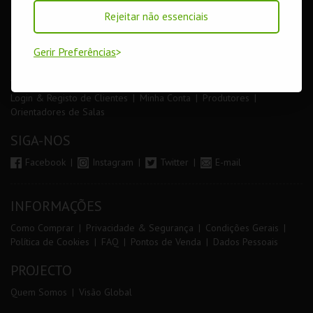
LOJA
Rejeitar não essenciais
Pesquisar
Carrinho de compras
Eventos
Cartões
Produtos
Livro de Reclamações
Gerir Preferências
AUTENTICAÇÃO
Login & Registo de Clientes
Minha Conta
Produtores
Orientadores de Salas
SIGA-NOS
Facebook
Instagram
Twitter
E-mail
INFORMAÇÕES
Como Comprar
Privacidade & Segurança
Condições Gerais
Política de Cookies
FAQ
Pontos de Venda
Dados Pessoais
PROJECTO
Quem Somos
Visão Global