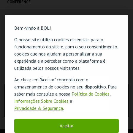
CONFERENCE
CENTER
TEATRO VIRIATO
TEATRO VIRIATO
Bem-vindo à BOL!
MAIS INFO
MAIS INFO
O nosso site utiliza cookies essenciais para o
funcionamento do site e, com o seu consentimento,
COMPRAR
COMPRAR
cookies que nos ajudam a personalizar a sua
experiência e a perceber como a plataforma é
utilizada pelos nossos visitantes.
LOCALIZAÇÃO
Ao clicar em "Aceitar" concorda com o
O evento escolhido não está disponível
armazenamento de cookies no seu dispositivo. Para
MORADA
saber mais consulte a nossa
Política de Cookies
,
Largo Mouzinho de Albuquerque
OK
Informações Sobre Cookies
e
3500-160 Viseu
Privacidade & Segurança
.
Aceitar