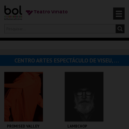
Olá,
iniciar sessão
PT
0
CARRINHO
CENTRO ARTES ESPECTÁCULO DE VISEU, ASSOC. CULT. PEDAG.
EVENTOS
CARTÕES
PRODUTOS
PROMISED VALLEY
LAMBCHOP